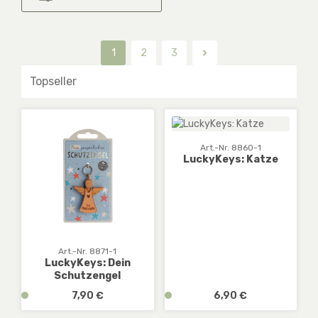
1
2
3
Seite
Seite
Seite
Art.-Nr. 8860-1
LuckyKeys: Katze
Art.-Nr. 8871-1
LuckyKeys: Dein
Schutzengel
Regulärer Preis:
Regulärer Preis:
v
7,90 €
v
6,90 €
e
e