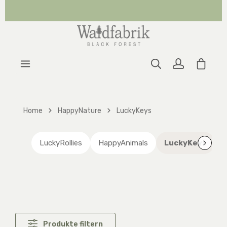
Zum Hauptinhalt springen
Warenk
Home
HappyNature
LuckyKeys
LuckyRollies
HappyAnimals
LuckyKeys
Produkte filtern