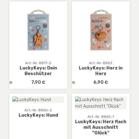
r
r
f
f
ü
ü
g
g
b
b
a
a
r
r
,
,
D
D
E
E
Art.-Nr. 8871-2
Art.-Nr. 8863
LuckyKeys: Dein
LuckyKeys: Herz in
:
:
Beschützer
Herz
1
1
-
-
Regulärer Preis:
Regulärer Preis:
v
7,90 €
v
6,90 €
3
3
e
e
W
W
r
r
e
e
f
f
r
r
ü
ü
Art.-Nr. 8860-2
k
k
g
g
LuckyKeys: Hund
Art.-Nr. 8865-1
t
t
b
b
LuckyKeys: Herz flach
a
a
mit Ausschnitt
a
a
"Glück"
g
g
r
r