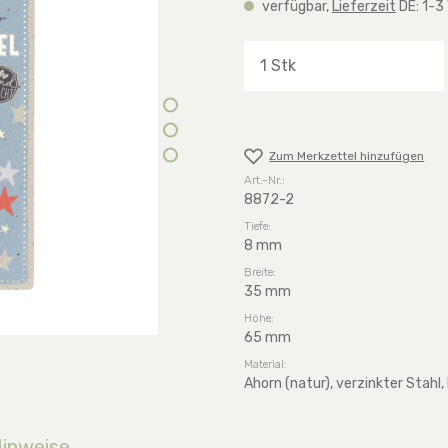
verfügbar,
Lieferzeit
DE: 1-3
Produkt Anzahl: G
Zum Merkzettel hinzufügen
Art.-Nr.:
8872-2
Tiefe:
8 mm
Breite:
35 mm
Höhe:
65 mm
Material:
Ahorn (natur), verzinkter Stahl,
Hinweise