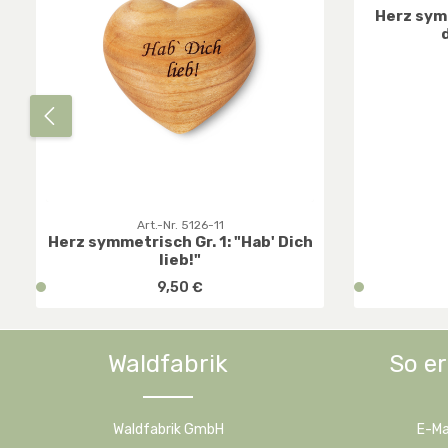
Herz symm
d
Art.-Nr. 5126-11
Herz symmetrisch Gr. 1: "Hab' Dich
lieb!"
Regulärer Preis:
v
9,50 €
v
e
e
r
r
f
f
Waldfabrik
So er
Produkt Anzahl: Gib den gewünsc
Prod
ü
ü
g
g
b
b
Waldfabrik GmbH
E-Ma
a
a