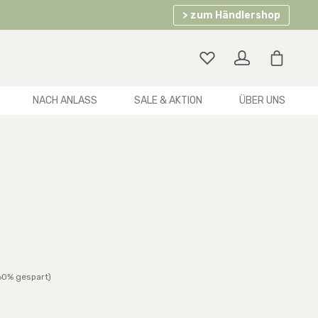
> zum Händlershop
Warenko
NACH ANLASS
SALE & AKTION
ÜBER UNS
r Preis:
60% gespart)