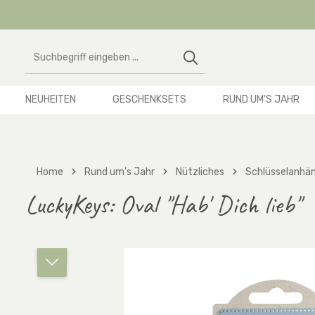
 Hauptinhalt springen
Zur Suche springen
Zur Hauptnavigation springen
NEUHEITEN
GESCHENKSETS
RUND UM'S JAHR
Home
Rund um's Jahr
Nützliches
Schlüsselanhä
LuckyKeys: Oval "Hab' Dich lieb"
Bildergalerie überspringen