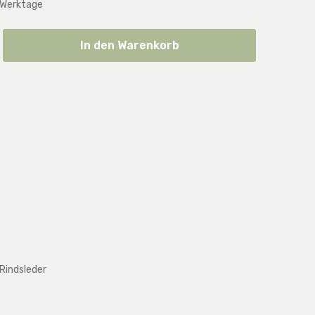
 Werktage
ib den gewünschten Wert ein oder benut
In den Warenkorb
 Rindsleder