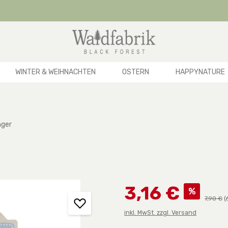
WINTER & WEIHNACHTEN
OSTERN
HAPPYNATURE
nger
Verkaufspreis:
3,16 €
%
Reguläre
7,90 €
(
inkl. MwSt. zzgl. Versand