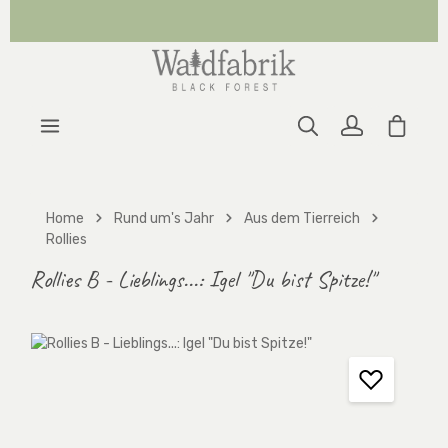
Zum Hauptinhalt springen
Warenk
Home
Rund um's Jahr
Aus dem Tierreich
Rollies
Rollies B - Lieblings...: Igel "Du bist Spitze!"
Bildergalerie überspringen