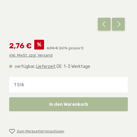
Verkaufspreis:
%
2,76 €
Regulärer Preis:
6,90 €
(60% gespart)
inkl. MwSt. zzgl. Versand
verfügbar,
Lieferzeit
DE: 1-3 Werktage
Produkt Anzahl: Gib den gewünschten Wert ein o
In den Warenkorb
Zum Merkzettel hinzufügen