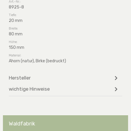
Art.-Nr.:
8925-8
Tiefe:
20 mm
Breite:
80 mm
Höhe:
150 mm
Material:
Ahorn (natur), Birke (bedruckt)
Hersteller
wichtige Hinweise
Waldfabrik