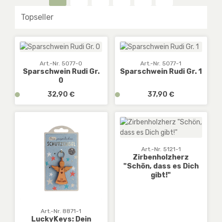
Seite
Seite
Seite
Seite
Seite
Art.-Nr. 5077-0
Art.-Nr. 5077-1
Sparschwein Rudi Gr.
Sparschwein Rudi Gr. 1
0
Regulärer Preis:
Regulärer Preis:
v
32,90 €
v
37,90 €
e
e
r
r
f
f
ü
ü
g
g
Art.-Nr. 5121-1
b
b
Zirbenholzherz
"Schön, dass es Dich
a
a
gibt!"
r
r
,
,
D
D
E
E
Art.-Nr. 8871-1
LuckyKeys: Dein
:
: