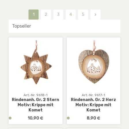
1
2
3
4
5
Seite
Seite
Seite
Seite
Seite
Art.-Nr. 9618-1
Art.-Nr. 9617-1
Rindenanh. Gr. 2 Stern
Rindenanh. Gr. 2 Herz
Motiv: Krippe mit
Motiv: Krippe mit
Komet
Komet
Regulärer Preis:
Regulärer Preis:
v
10,90 €
v
8,90 €
e
e