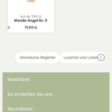
e
e
,
,
D
D
E
E
Art.-Nr. 7311-3
Wende-Engel Gr. 3
:
:
1
1
Regulärer Preis:
v
11,90 €
-
-
e
3
3
r
W
W
f
e
e
ü
r
r
g
Himmlische Begleiter
Leuchter und Laternen
k
k
b
t
t
a
a
a
r
g
g
,
e
e
Waldfabrik
D
E
:
So erreichen Sie uns
1
-
3
Rechtliches
W