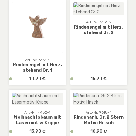
r
r
f
f
ü
ü
g
g
Art.-Nr. 7331-2
b
b
Rindenengel mit Herz,
stehend Gr. 2
a
a
r
r
,
,
D
D
E
E
Art.-Nr. 7331-1
Rindenengel mit Herz,
:
:
stehend Gr. 1
1
1
-
-
Regulärer Preis:
Regulärer Preis:
v
10,90 €
v
15,90 €
3
3
e
e
W
W
r
r
e
e
f
f
r
r
ü
ü
k
k
g
g
Art.-Nr. 4452-1
Art.-Nr. 9618-4
t
t
b
b
Weihnachtsbaum mit
Rindenanh. Gr. 2 Stern
a
a
Lasermotiv: Krippe
Motiv: Hirsch
a
a
g
g
r
r
Regulärer Preis:
Regulärer Preis:
v
13,90 €
v
10,90 €
e
e