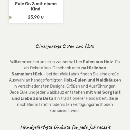
-
-
b
b
Eule Gr. 3 mit einem
3
3
Kind
a
a
W
W
r
r
Regulärer Preis:
v
23,90 €
e
e
,
,
e
r
r
D
D
r
k
k
E
E
f
t
t
:
:
ü
Einzigartige Eulen aus Holz
a
a
1
1
g
g
g
-
-
b
e
e
3
3
a
Willkommen bei unseren zauberhaften
Eulen aus Holz
. Ob
W
W
r
als Dekoration, Geschenk oder
natürliches
e
e
,
Sammlerstück
– bei der Waldfabrik finden Sie eine große
r
r
D
Auswahl an handgefertigten
Holz-Eulen und Waldkäuze
n
k
k
E
in verschiedensten Designs, Größen und Ausführungen.
t
t
:
Jede Eule und jeder Waldkauz entstehen
mit viel Sorgfalt
a
a
1
und Liebe zum Detail
in traditioneller Handarbeit, die je
g
g
-
nach Bedarf mit modernsten Fertigungsmethoden
e
e
3
kombiniert wird.
W
e
Handgefertigte Unikate für jede Jahreszeit
r