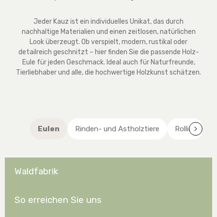
k
t
Jeder Kauz ist ein individuelles Unikat, das durch
a
nachhaltige Materialien und einen zeitlosen, natürlichen
g
Look überzeugt. Ob verspielt, modern, rustikal oder
e
detailreich geschnitzt – hier finden Sie die passende Holz-
Eule für jeden Geschmack. Ideal auch für Naturfreunde,
Tierliebhaber und alle, die hochwertige Holzkunst schätzen.
Eulen
Rinden- und Astholztiere
Rollies
S
Waldfabrik
So erreichen Sie uns