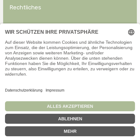
Rechtliches
Allgemeines
Offizieller Onlineshop für Privatkunden. Alle Preise inkl. gesetzl.
Mehrwertsteuer zzgl. Versand.
Infos zu Versand und Zahlarten
Wir sind stets bemüht, aktuelle und vollständige Informationen auf
unserer Website bereitzustellen. Für Aktualität, Richtigkeit,
Vollständigkeit oder Eignung der Informationen für bestimmte
Verwendungszwecke übernehmen wir jedoch keine Gewähr.
© Waldfabrik GmbH 2026