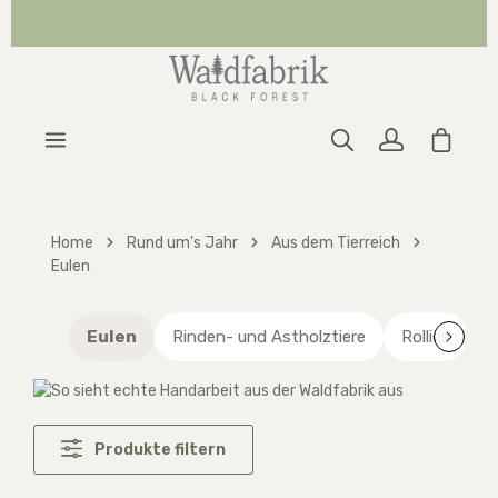
Zum Hauptinhalt springen
Warenk
Home
Rund um's Jahr
Aus dem Tierreich
Eulen
Eulen
Rinden- und Astholztiere
Rollies
S
Produkte filtern