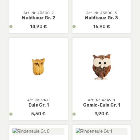
D
D
E
E
Art.-Nr. 43500-2
Art.-Nr. 43500-3
Waldkauz Gr. 2
Waldkauz Gr. 3
:
:
1
1
Regulärer Preis:
Regulärer Preis:
v
14,90 €
v
16,90 €
-
-
e
e
3
3
r
r
W
W
f
f
e
e
ü
ü
r
r
g
g
k
k
b
b
t
t
a
a
a
a
r
r
g
g
,
,
e
e
D
D
E
E
Art.-Nr. 5168
Art.-Nr. 4349-1
Eule Gr. 1
Comic-Eule Gr. 1
:
:
1
1
Regulärer Preis:
Regulärer Preis:
v
5,50 €
v
9,90 €
-
-
e
e
3
3
r
r
W
W
f
f
e
e