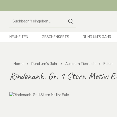
 Hauptinhalt springen
Zur Suche springen
Zur Hauptnavigation springen
NEUHEITEN
GESCHENKSETS
RUND UM'S JAHR
Home
Rund um's Jahr
Aus dem Tierreich
Eulen
Rindenanh. Gr. 1 Stern Motiv: Eu
Bildergalerie überspringen