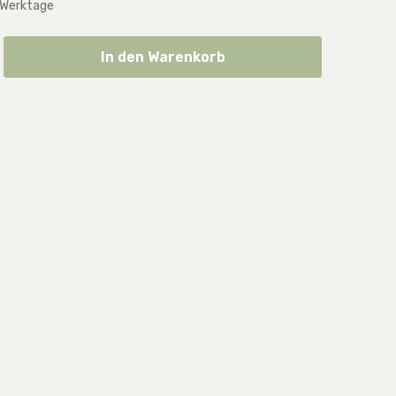
 Werktage
ib den gewünschten Wert ein oder benut
In den Warenkorb