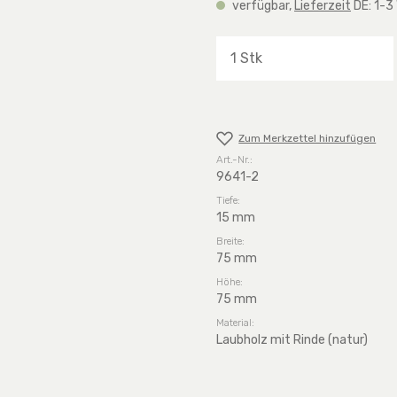
verfügbar,
Lieferzeit
DE: 1-3
Produkt Anzahl: G
Zum Merkzettel hinzufügen
Art.-Nr.:
9641-2
Tiefe:
15 mm
Breite:
75 mm
Höhe:
75 mm
Material:
Laubholz mit Rinde (natur)