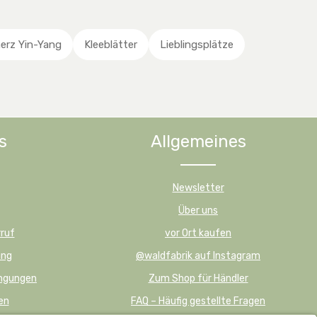
t
hen um die Anzahl zu erhöhen oder zu r
 benutze die Schaltflächen um die Anza
wünschten Wert ein oder benutze die Sc
a
g
erz Yin-Yang
Kleeblätter
Lieblingsplätze
e
s
Allgemeines
Newsletter
Über uns
ruf
vor Ort kaufen
ung
@waldfabrik auf Instagram
ingungen
Zum Shop für Händler
en
FAQ – Häufig gestellte Fragen