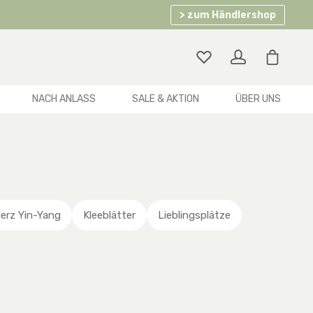
> zum Händlershop
Warenko
NACH ANLASS
SALE & AKTION
ÜBER UNS
erz Yin-Yang
Kleeblätter
Lieblingsplätze