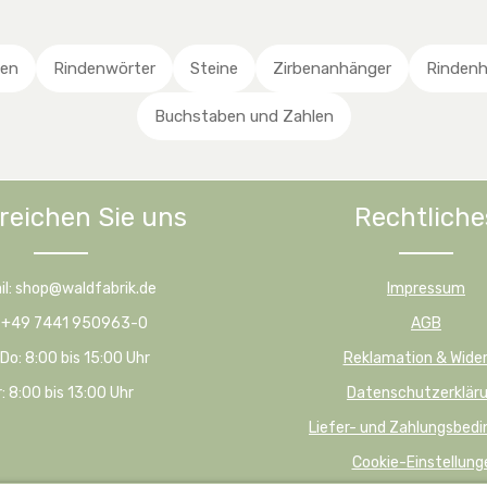
t
t
f
en Wert ein oder benutze die Schaltfläc
ahl: Gib den gewünschten Wert ein oder
Produkt Anzahl: Gib den ge
a
a
ü
g
g
g
zen
Rindenwörter
Steine
Zirbenanhänger
Rindenh
e
e
b
a
Buchstaben und Zahlen
r
,
D
E
reichen Sie uns
Rechtliche
:
1
-
3
il: shop@waldfabrik.de
Impressum
W
: +49 7441 950963-0
AGB
e
r
Do: 8:00 bis 15:00 Uhr
Reklamation & Wider
k
r: 8:00 bis 13:00 Uhr
Datenschutzerklär
t
a
Liefer- und Zahlungsbed
g
Cookie-Einstellung
e