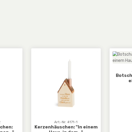
Botsch
e
2
Art.-Nr. 4171-1
chen:
Kerzenhäuschen: "In einem