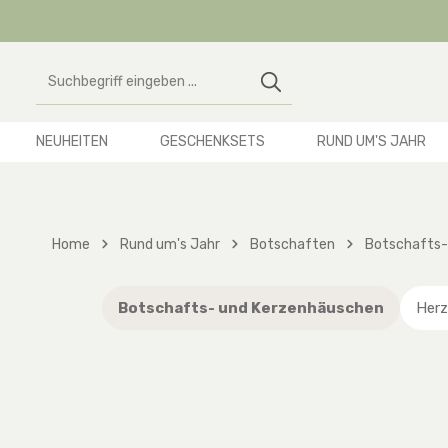
 Hauptinhalt springen
Zur Suche springen
Zur Hauptnavigation springen
NEUHEITEN
GESCHENKSETS
RUND UM'S JAHR
Home
Rund um's Jahr
Botschaften
Botschafts-
Botschafts- und Kerzenhäuschen
Her