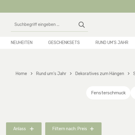
 Hauptinhalt springen
Zur Suche springen
Zur Hauptnavigation springen
NEUHEITEN
GESCHENKSETS
RUND UM'S JAHR
Home
Rund um's Jahr
Dekoratives zum Hängen
Fensterschmuck
Anlass
Filtern nach: Preis