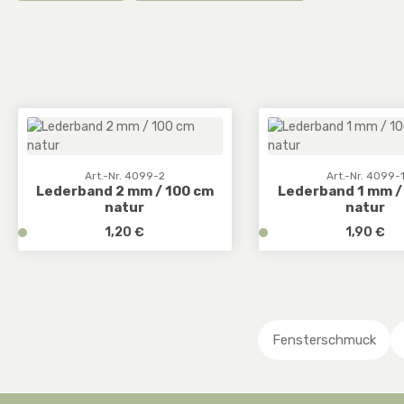
Art.-Nr. 4099-2
Art.-Nr. 4099-
Lederband 2 mm / 100 cm
Lederband 1 mm /
natur
natur
Regulärer Preis:
Regulärer 
v
1,20 €
v
1,90 €
e
e
r
r
f
f
Produkt Anzahl: Gib den gewünscht
Produkt Anz
ü
ü
g
g
Fensterschmuck
b
b
a
a
r
r
,
,