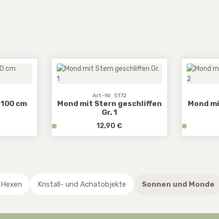
1
Art.-Nr. 5172
 100 cm
Mond mit Stern geschliffen
Mond mi
Gr. 1
Preis:
Regulärer Preis:
v
12,90 €
v
e
e
r
r
f
f
en Wert ein oder benutze die Schaltfläc
ahl: Gib den gewünschten Wert ein oder
Produkt Anzahl: Gib den ge
Pro
ü
ü
g
g
Hexen
Kristall- und Achatobjekte
Sonnen und Monde
b
b
a
a
r
r
,
,