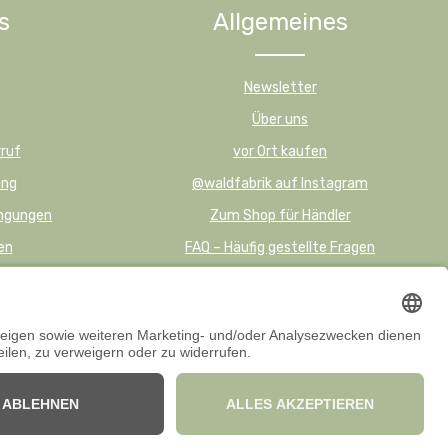
s
Allgemeines
Newsletter
Über uns
ruf
vor Ort kaufen
ung
@waldfabrik auf Instagram
ingungen
Zum Shop für Händler
en
FAQ – Häufig gestellte Fragen
kl. gesetzl. Mehrwertsteuer zzgl. Versand.
Infos zu Versand und Zahlarten
ichtigkeit, Vollständigkeit oder Eignung der Informationen für bestimmte
Verwendungszwecke übernehmen wir jedoch keine Gewähr.