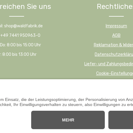
reichen Sie uns
Rechtliche
D
D
E
E
:
:
1
1
il: shop@waldfabrik.de
Impressum
-
-
: +49 7441 950963-0
AGB
3
3
W
W
Do: 8:00 bis 15:00 Uhr
Reklamation & Wider
e
e
r: 8:00 bis 13:00 Uhr
Datenschutzerklär
r
r
k
k
Liefer- und Zahlungsbed
t
t
Cookie-Einstellung
a
a
g
g
e
e
Offizieller Onlineshop für Privatkunden. Alle Preise in
lständige Informationen auf unserer Website bereitzustellen. Für Aktualität, R