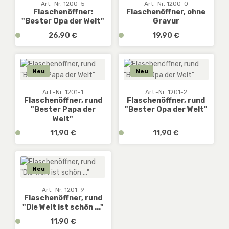
g
g
Art.-Nr. 1200-5
Art.-Nr. 1200-0
3
3
b
b
Flaschenöffner:
Flaschenöffner, ohne
W
W
"Bester Opa der Welt"
Gravur
a
a
e
e
r
r
Regulärer Preis:
Regulärer Preis:
v
26,90 €
v
19,90 €
r
r
,
,
e
e
k
k
D
D
r
r
t
t
E
E
f
f
Neu
Neu
a
a
:
:
ü
ü
g
g
1
1
g
g
Art.-Nr. 1201-1
Art.-Nr. 1201-2
e
e
-
-
b
b
Flaschenöffner, rund
Flaschenöffner, rund
3
3
"Bester Papa der
"Bester Opa der Welt"
a
a
W
W
Welt"
r
r
e
e
,
,
Regulärer Preis:
Regulärer Preis:
v
11,90 €
v
11,90 €
r
r
D
D
e
e
k
k
E
E
r
r
t
t
:
:
f
f
Neu
a
a
1
1
ü
ü
g
g
-
-
g
g
Art.-Nr. 1201-9
e
e
3
3
b
b
Flaschenöffner, rund
W
W
"Die Welt ist schön ..."
a
a
e
e
r
r
Regulärer Preis:
v
11,90 €
r
r