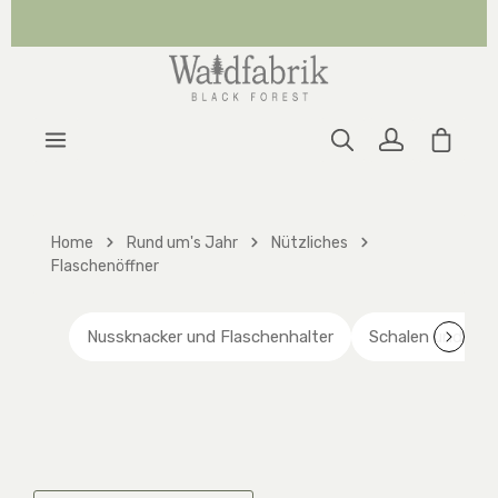
Zum Hauptinhalt springen
Warenk
Home
Rund um's Jahr
Nützliches
Flaschenöffner
Nussknacker und Flaschenhalter
Schalen und Vas