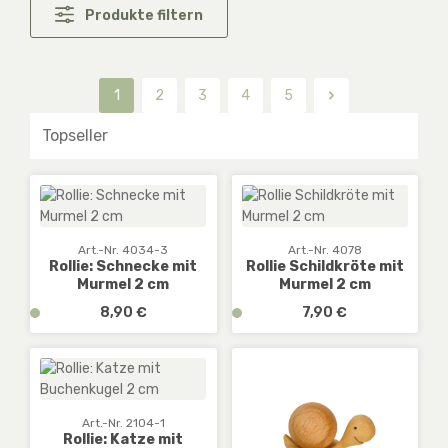
Produkte filtern
1
2
3
4
5
Seite
Seite
Seite
Seite
Seite
Art.-Nr. 4034-3
Art.-Nr. 4078
Rollie: Schnecke mit
Rollie Schildkröte mit
Murmel 2 cm
Murmel 2 cm
Regulärer Preis:
Regulärer Preis:
v
8,90 €
v
7,90 €
e
e
r
r
f
f
ü
ü
g
g
Art.-Nr. 2104-1
b
b
Rollie: Katze mit