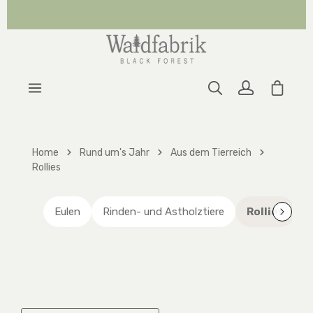
Zum Hauptinhalt springen
Warenk
Home
Rund um's Jahr
Aus dem Tierreich
Rollies
Eulen
Rinden- und Astholztiere
Rollies
S