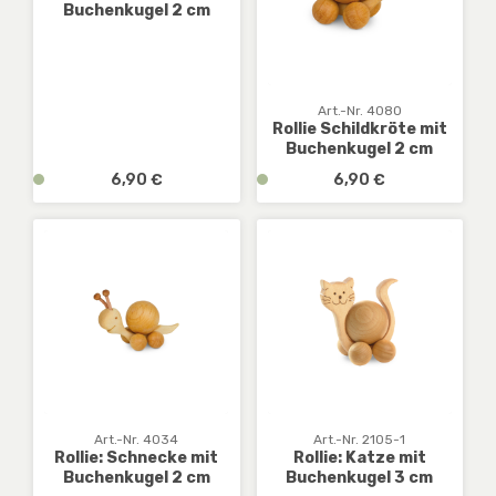
Buchenkugel 2 cm
a
a
r
r
,
,
D
D
E
E
Art.-Nr. 4080
Rollie Schildkröte mit
:
:
Buchenkugel 2 cm
1
1
-
-
Regulärer Preis:
Regulärer Preis:
v
6,90 €
v
6,90 €
3
3
e
e
W
W
r
r
e
e
f
f
r
r
ü
ü
k
k
g
g
t
t
b
b
a
a
a
a
g
g
r
r
e
e
,
,
D
D
E
E
Art.-Nr. 4034
Art.-Nr. 2105-1
Rollie: Schnecke mit
Rollie: Katze mit
:
:
Buchenkugel 2 cm
Buchenkugel 3 cm
1
1