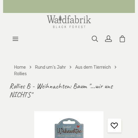
Zum Hauptinhalt springen
Warenk
Home
Rund um's Jahr
Aus dem Tierreich
Rollies
Rollies B - Weihnachten: Baum "...wir uns
NICHTS"
Bildergalerie überspringen