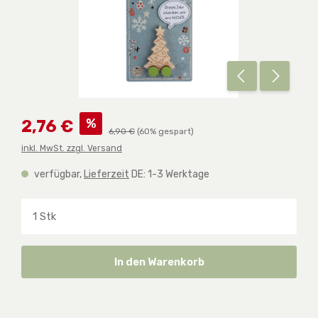
Verkaufspreis:
%
2,76 €
Regulärer Preis:
6,90 €
(60% gespart)
inkl. MwSt. zzgl. Versand
verfügbar,
Lieferzeit
DE: 1-3 Werktage
Produkt Anzahl: Gib den gewünschten Wert ein o
In den Warenkorb