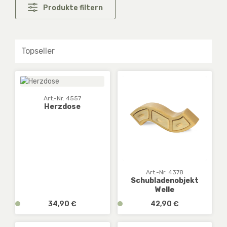
Produkte filtern
Art.-Nr. 4557
Herzdose
Art.-Nr. 4378
Schubladenobjekt
Welle
Regulärer Preis:
Regulärer Preis:
v
34,90 €
v
42,90 €
e
e
r
r