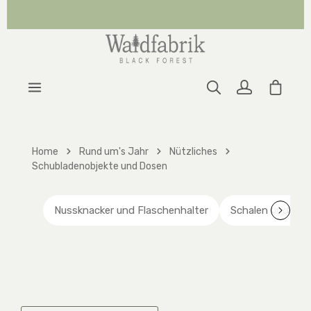
Zum Hauptinhalt springen
Warenk
Home
Rund um's Jahr
Nützliches
Schubladenobjekte und Dosen
Nussknacker und Flaschenhalter
Schalen und Vas