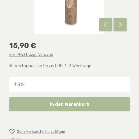
Regulärer Preis:
15,90 €
inkl. MwSt. zzgl. Versand
verfügbar,
Lieferzeit
DE: 1-3 Werktage
Produkt Anzahl: Gib den gewünschten Wert ein o
In den Warenkorb
Zum Merkzettel hinzufügen
Art.-Nr.: