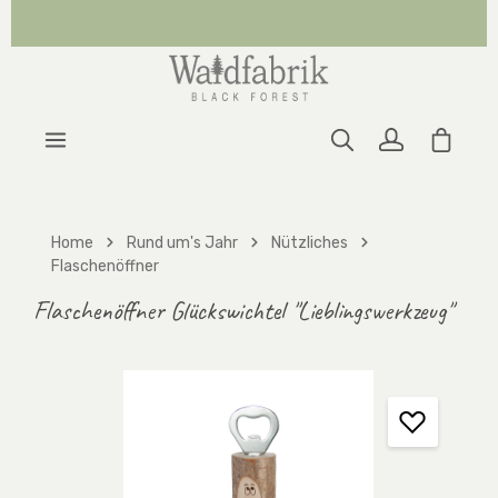
Zum Hauptinhalt springen
Warenk
Home
Rund um's Jahr
Nützliches
Flaschenöffner
Flaschenöffner Glückswichtel "Lieblingswerkzeug"
Bildergalerie überspringen