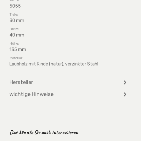
5055
Tiefe:
30 mm
Breite:
40 mm
Höhe:
135 mm
Material:
Laubholz mit Rinde (natur), verzinkter Stahl
Hersteller
wichtige Hinweise
Produktgalerie überspringen
Das könnte Sie auch interessieren