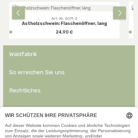
Art.-Nr. 5071-2
Astholzschwein: Flaschenöffner, lang
Regulärer Preis:
v
24,90 €
v
e
e
r
r
f
f
Waldfabrik
ü
ü
g
g
b
b
So erreichen Sie uns
a
a
r
r
Rechtliches
,
,
D
D
E
E
Allgemeines
:
:
1
1
-
-
3
3
W
W