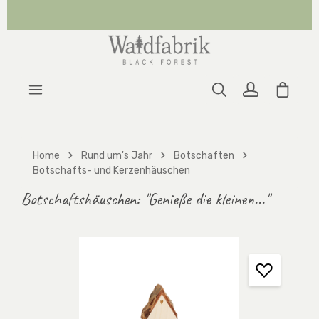
Zum Hauptinhalt springen
Warenk
Home
Rund um's Jahr
Botschaften
Botschafts- und Kerzenhäuschen
Botschaftshäuschen: "Genieße die kleinen..."
Bildergalerie überspringen