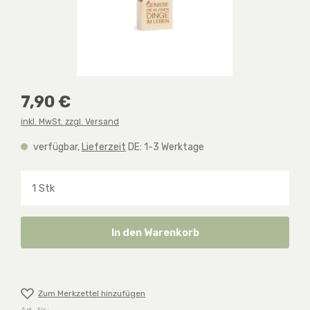
Regulärer Preis:
7,90 €
inkl. MwSt. zzgl. Versand
verfügbar,
Lieferzeit
DE: 1-3 Werktage
Produkt Anzahl: Gib den gewünschten Wert ein o
In den Warenkorb
Zum Merkzettel hinzufügen
Art.-Nr.: