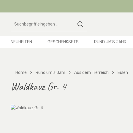
 Hauptinhalt springen
Zur Suche springen
Zur Hauptnavigation springen
NEUHEITEN
GESCHENKSETS
RUND UM'S JAHR
Home
Rund um's Jahr
Aus dem Tierreich
Eulen
Waldkauz Gr. 4
Bildergalerie überspringen