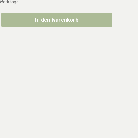
 Werktage
ib den gewünschten Wert ein oder benut
In den Warenkorb