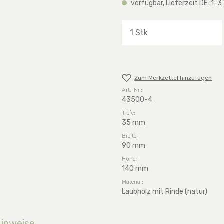
verfügbar,
Lieferzeit
DE: 1-3
Produkt Anzahl: G
Zum Merkzettel hinzufügen
Art.-Nr.:
43500-4
Tiefe:
35 mm
Breite:
90 mm
Höhe:
140 mm
Material:
Laubholz mit Rinde (natur)
Hinweise