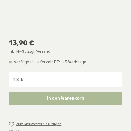
Regulärer Preis:
13,90 €
inkl. MwSt. zzgl. Versand
verfügbar,
Lieferzeit
DE: 1-3 Werktage
Produkt Anzahl: Gib den gewünschten Wert ein o
In den Warenkorb
Zum Merkzettel hinzufügen
Art.-Nr.: