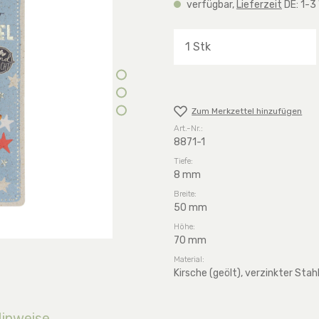
verfügbar,
Lieferzeit
DE: 1-3
Produkt Anzahl: G
Zum Merkzettel hinzufügen
Art.-Nr.:
8871-1
Tiefe:
8 mm
Breite:
50 mm
Höhe:
70 mm
Material:
Kirsche (geölt), verzinkter Stahl
Hinweise