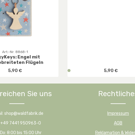
Art.-Nr. 8868-1
kyKeys: Engel mit
breiteten Flügeln
Regulärer Preis:
Regulärer Preis:
5,90 €
v
5,90 €
e
r
f
reichen Sie uns
Rechtliche
hten Wert ein oder benutze die Schaltfl
ukt Anzahl: Gib den gewünschten Wert ei
Produkt Anzahl:
ü
g
b
il: shop@waldfabrik.de
Impressum
a
r
: +49 7441 950963-0
AGB
,
Do: 8:00 bis 15:00 Uhr
Reklamation & Wider
D