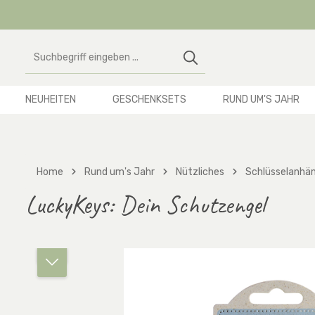
 Hauptinhalt springen
Zur Suche springen
Zur Hauptnavigation springen
NEUHEITEN
GESCHENKSETS
RUND UM'S JAHR
Home
Rund um's Jahr
Nützliches
Schlüsselanhä
LuckyKeys: Dein Schutzengel
Bildergalerie überspringen