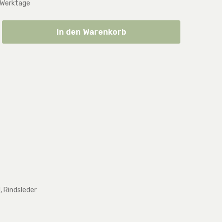
 Werktage
ib den gewünschten Wert ein oder benut
In den Warenkorb
, Rindsleder