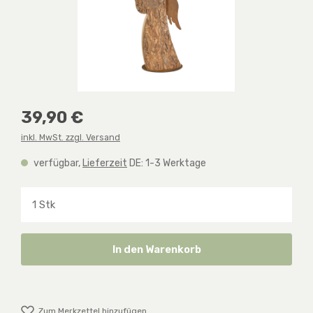
Regulärer Preis:
39,90 €
inkl. MwSt. zzgl. Versand
verfügbar,
Lieferzeit
DE: 1-3 Werktage
Produkt Anzahl: Gib den gewünschten Wert ein o
In den Warenkorb
Zum Merkzettel hinzufügen