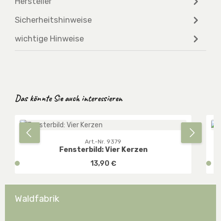
Hersteller
Sicherheitshinweise
wichtige Hinweise
Produktgalerie überspringen
Das könnte Sie auch interessieren
Art.-Nr. 9379
Fensterbild: Vier Kerzen
Regulärer Preis:
v
13,90 €
v
e
e
r
r
f
f
Waldfabrik
ü
ü
g
g