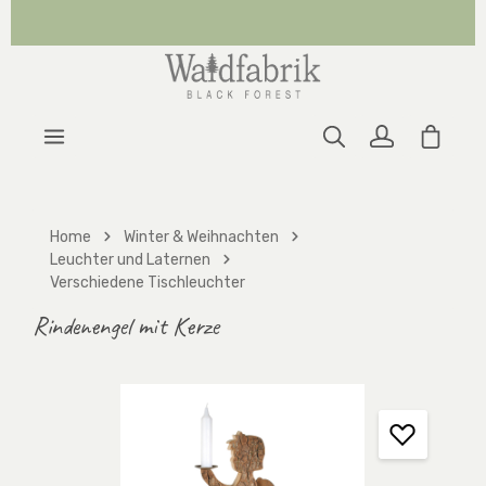
Zum Hauptinhalt springen
Warenk
Home
Winter & Weihnachten
Leuchter und Laternen
Verschiedene Tischleuchter
Rindenengel mit Kerze
Bildergalerie überspringen