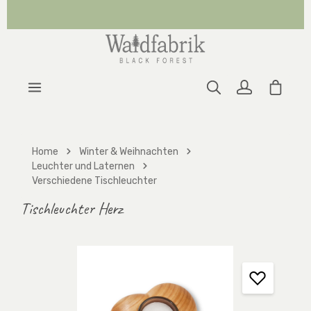
Zum Hauptinhalt springen
Warenk
Home
Winter & Weihnachten
Leuchter und Laternen
Verschiedene Tischleuchter
Tischleuchter Herz
Bildergalerie überspringen