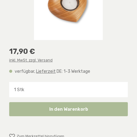
Regulärer Preis:
17,90 €
inkl. MwSt. zzgl. Versand
verfügbar,
Lieferzeit
DE: 1-3 Werktage
Produkt Anzahl: Gib den gewünschten Wert ein o
In den Warenkorb
Zum Merkzettel hinzufügen