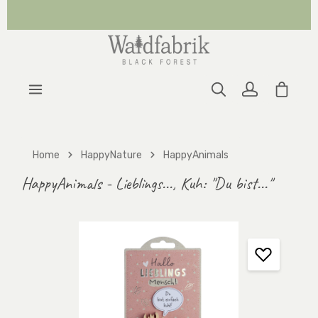
Zum Hauptinhalt springen
Warenk
Home
HappyNature
HappyAnimals
HappyAnimals - Lieblings..., Kuh: "Du bist..."
Bildergalerie überspringen