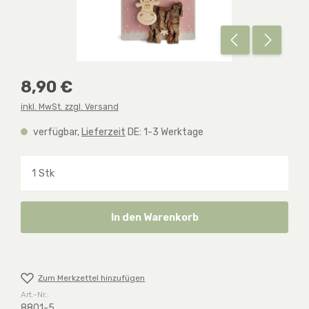
Regulärer Preis:
8,90 €
inkl. MwSt. zzgl. Versand
verfügbar,
Lieferzeit
DE: 1-3 Werktage
Produkt Anzahl: Gib den gewünschten Wert ein o
In den Warenkorb
Zum Merkzettel hinzufügen
Art.-Nr.:
8801-5