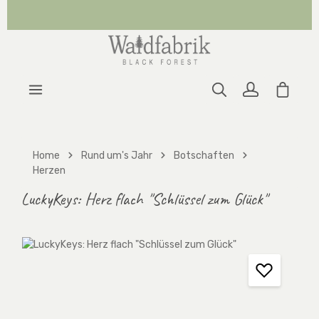
Zum Hauptinhalt springen
Warenk
Home
Rund um's Jahr
Botschaften
Herzen
LuckyKeys: Herz flach "Schlüssel zum Glück"
Bildergalerie überspringen