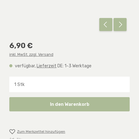
Regulärer Preis:
6,90 €
inkl. MwSt. zzgl. Versand
verfügbar,
Lieferzeit
DE: 1-3 Werktage
Produkt Anzahl: Gib den gewünschten Wert ein o
In den Warenkorb
Zum Merkzettel hinzufügen
Art.-Nr.: