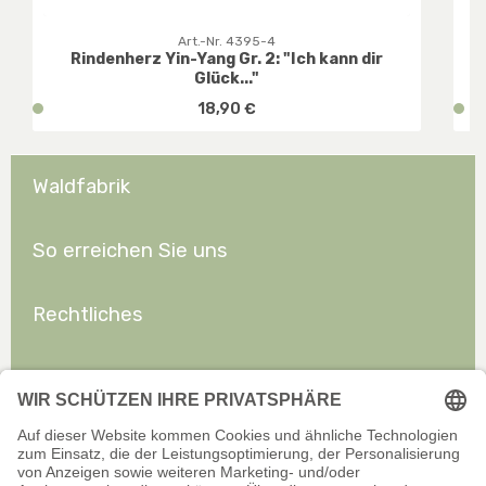
Art.-Nr. 4395-4
Rindenherz Yin-Yang Gr. 2: "Ich kann dir
Glück..."
Regulärer Preis:
v
18,90 €
v
e
e
r
r
f
f
Waldfabrik
ü
ü
g
g
b
b
So erreichen Sie uns
a
a
r
r
Rechtliches
,
,
D
D
E
E
Allgemeines
:
:
1
1
-
-
3
3
W
W