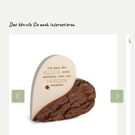
Produktgalerie überspringen
Das könnte Sie auch interessieren