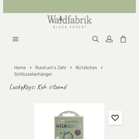
Zum Hauptinhalt springen
Warenk
Home
Rund um's Jahr
Nützliches
Schlüsselanhänger
LuckyKeys: Kuh sitzend
Bildergalerie überspringen