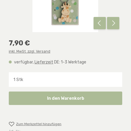
Regulärer Preis:
7,90 €
inkl. MwSt. zzgl. Versand
verfügbar,
Lieferzeit
DE: 1-3 Werktage
Produkt Anzahl: Gib den gewünschten Wert ein o
In den Warenkorb
Zum Merkzettel hinzufügen
Art.-Nr.: