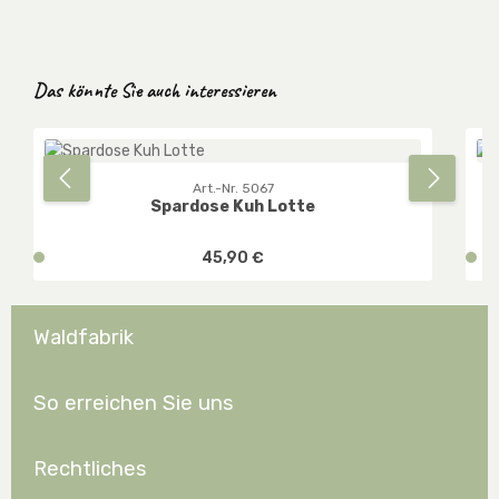
Produktgalerie überspringen
Das könnte Sie auch interessieren
Art.-Nr. 5067
Spardose Kuh Lotte
Regulärer Preis:
v
45,90 €
v
e
e
r
r
f
f
Waldfabrik
ü
ü
g
g
b
b
So erreichen Sie uns
a
a
r
r
Rechtliches
,
,
D
D