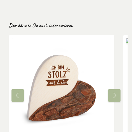
Produktgalerie überspringen
Das könnte Sie auch interessieren