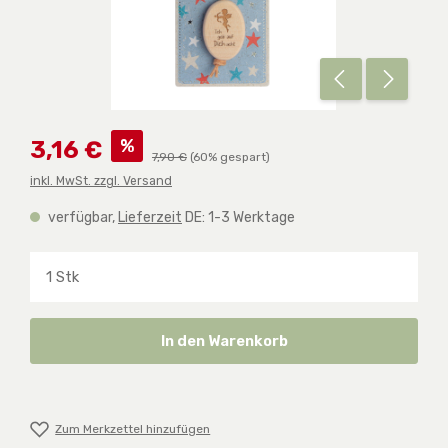
Verkaufspreis:
%
3,16 €
Regulärer Preis:
7,90 €
(60% gespart)
inkl. MwSt. zzgl. Versand
verfügbar,
Lieferzeit
DE: 1-3 Werktage
Produkt Anzahl: Gib den gewünschten Wert ein o
In den Warenkorb
Zum Merkzettel hinzufügen