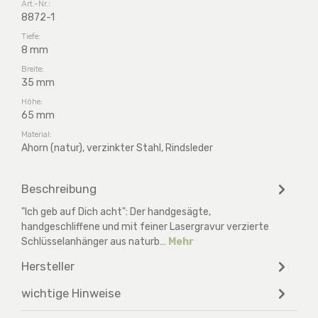
Art.-Nr.:
8872-1
Tiefe:
8 mm
Breite:
35 mm
Höhe:
65 mm
Material:
Ahorn (natur), verzinkter Stahl, Rindsleder
Beschreibung
"Ich geb auf Dich acht": Der handgesägte,
handgeschliffene und mit feiner Lasergravur verzierte
Schlüsselanhänger aus naturb…
Mehr
Hersteller
wichtige Hinweise