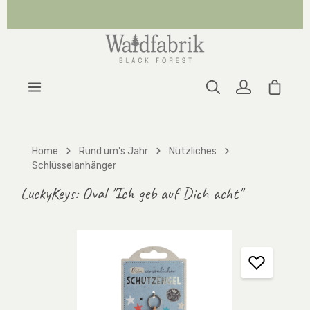
Zum Hauptinhalt springen
Warenk
Home
Rund um's Jahr
Nützliches
Schlüsselanhänger
LuckyKeys: Oval "Ich geb auf Dich acht"
Bildergalerie überspringen