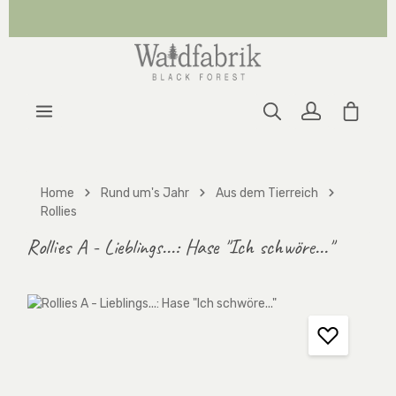
Zum Hauptinhalt springen
Warenk
Home
Rund um's Jahr
Aus dem Tierreich
Rollies
Rollies A - Lieblings...: Hase "Ich schwöre..."
Bildergalerie überspringen