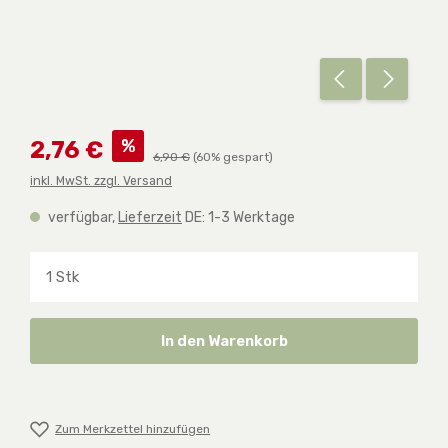
Verkaufspreis:
%
2,76 €
Regulärer Preis:
6,90 €
(60% gespart)
inkl. MwSt. zzgl. Versand
verfügbar,
Lieferzeit
DE: 1-3 Werktage
Produkt Anzahl: Gib den gewünschten Wert ein o
In den Warenkorb
Zum Merkzettel hinzufügen