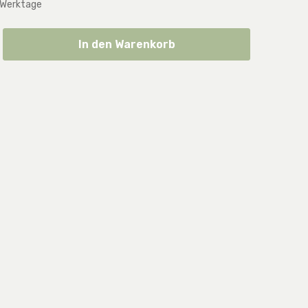
 Werktage
ib den gewünschten Wert ein oder benut
In den Warenkorb