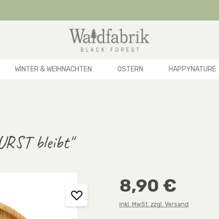
WINTER & WEIHNACHTEN
OSTERN
HAPPYNATURE
URST bleibt"
Regulärer Preis:
8,90 €
inkl. MwSt. zzgl. Versand