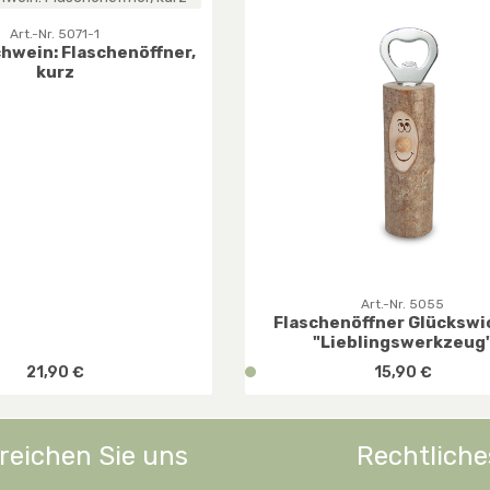
Art.-Nr. 5071-1
hwein: Flaschenöffner,
kurz
Art.-Nr. 5055
Flaschenöffner Glückswi
"Lieblingswerkzeug
Regulärer Preis:
Regulärer Preis:
21,90 €
v
15,90 €
e
r
f
reichen Sie uns
Rechtliche
hten Wert ein oder benutze die Schaltfl
ukt Anzahl: Gib den gewünschten Wert ei
Produkt Anzahl:
ü
g