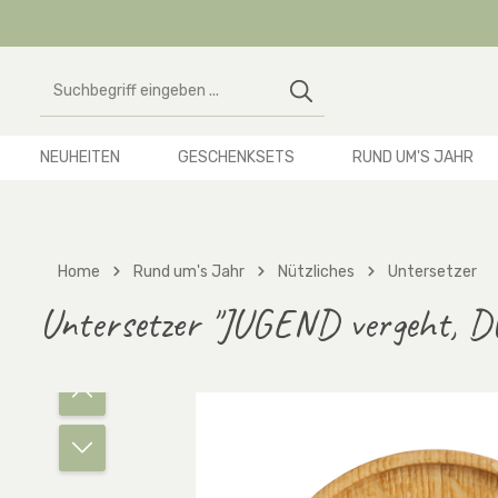
 Hauptinhalt springen
Zur Suche springen
Zur Hauptnavigation springen
NEUHEITEN
GESCHENKSETS
RUND UM'S JAHR
Home
Rund um's Jahr
Nützliches
Untersetzer
Untersetzer "JUGEND vergeht, D
Bildergalerie überspringen