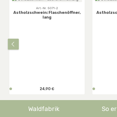
Art.-Nr. 5071-2
Astholzschwein: Flaschenöffner,
Astholzsc
lang
Regulärer Preis:
v
24,90 €
v
e
e
r
r
f
f
Waldfabrik
So er
Produkt Anzahl: Gib den gewünsc
Prod
ü
ü
g
g