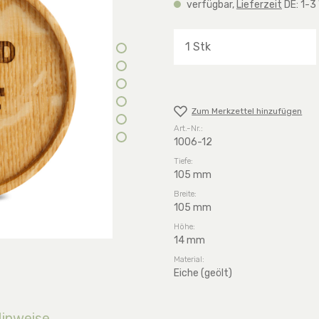
verfügbar,
Lieferzeit
DE: 1-3
Produkt Anzahl: G
Zum Merkzettel hinzufügen
Art.-Nr.:
1006-12
Tiefe:
105 mm
Breite:
105 mm
Höhe:
14 mm
Material:
Eiche (geölt)
Hinweise