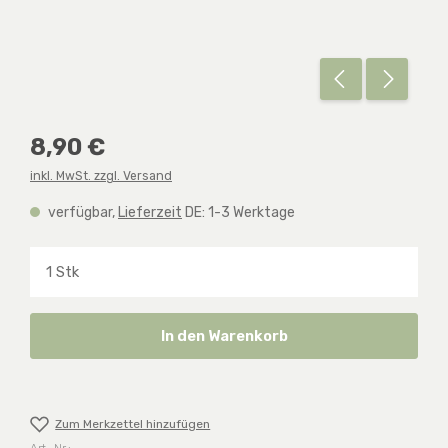
Regulärer Preis:
8,90 €
inkl. MwSt. zzgl. Versand
verfügbar,
Lieferzeit
DE: 1-3 Werktage
Produkt Anzahl: Gib den gewünschten Wert ein o
In den Warenkorb
Zum Merkzettel hinzufügen
Art.-Nr.: