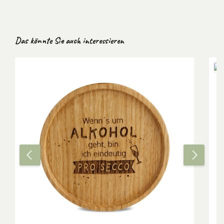
Produktgalerie überspringen
Das könnte Sie auch interessieren