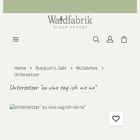
Zum Hauptinhalt springen
Warenk
Home
Rund um's Jahr
Nützliches
Untersetzer
Untersetzer "zu vino sag ich nie no"
Bildergalerie überspringen