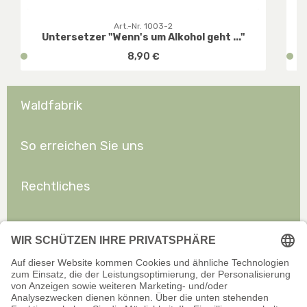
Art.-Nr. 1003-2
Untersetzer "Wenn's um Alkohol geht ..."
Regulärer Preis:
v
8,90 €
v
e
e
r
r
f
f
Waldfabrik
ü
ü
g
g
b
b
So erreichen Sie uns
a
a
r
r
Rechtliches
,
,
D
D
E
E
Allgemeines
:
:
1
1
-
-
3
3
W
W
e
e