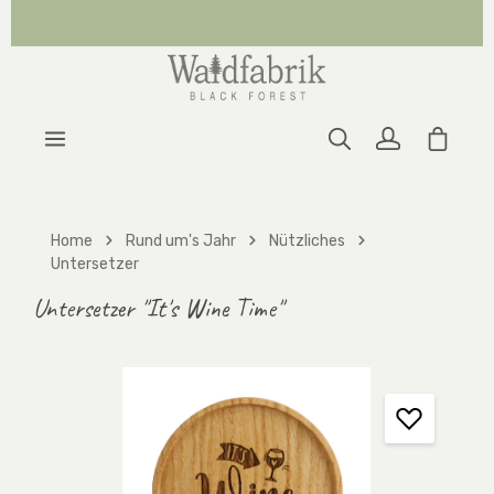
Zum Hauptinhalt springen
Warenk
Home
Rund um's Jahr
Nützliches
Untersetzer
Untersetzer "It's Wine Time"
Bildergalerie überspringen