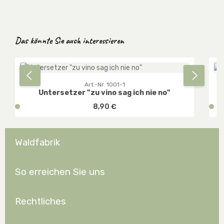
Produktgalerie überspringen
Das könnte Sie auch interessieren
Art.-Nr. 1001-1
Untersetzer "zu vino sag ich nie no"
Regulärer Preis:
v
8,90 €
v
e
e
r
r
f
f
Waldfabrik
ü
ü
g
g
b
b
So erreichen Sie uns
a
a
r
r
Rechtliches
,
,
D
D
E
E