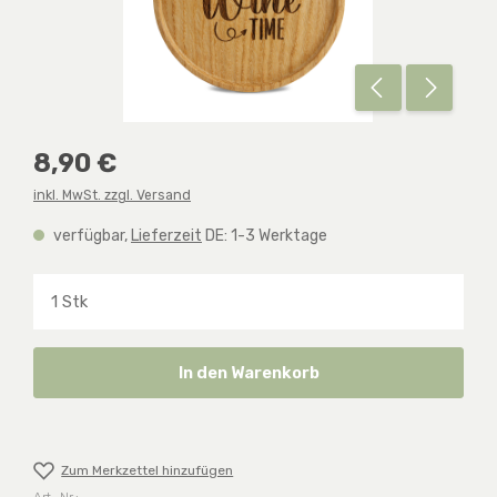
Regulärer Preis:
8,90 €
inkl. MwSt. zzgl. Versand
verfügbar,
Lieferzeit
DE: 1-3 Werktage
Produkt Anzahl: Gib den gewünschten Wert ein o
In den Warenkorb
Zum Merkzettel hinzufügen
Art.-Nr.: