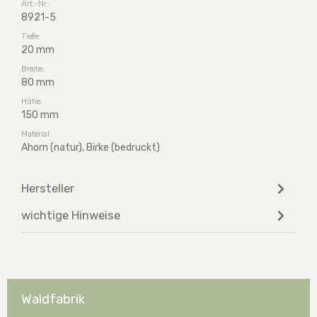
Art.-Nr.:
8921-5
Tiefe:
20 mm
Breite:
80 mm
Höhe:
150 mm
Material:
Ahorn (natur), Birke (bedruckt)
Hersteller
wichtige Hinweise
Waldfabrik