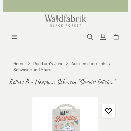
Zum Hauptinhalt springen
Warenk
Home
Rund um's Jahr
Aus dem Tierreich
Schweine und Mäuse
Rollies B - Happy...: Schwein "Sauviel Glück..."
Bildergalerie überspringen