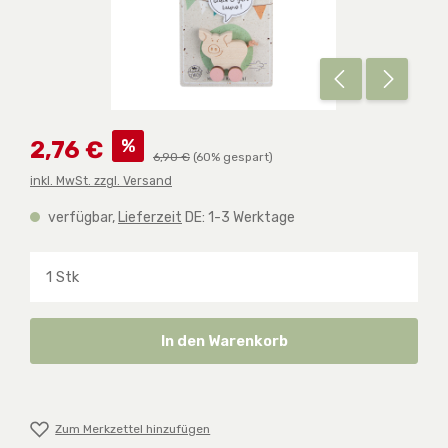
Verkaufspreis:
%
2,76 €
Regulärer Preis:
6,90 €
(60% gespart)
inkl. MwSt. zzgl. Versand
verfügbar,
Lieferzeit
DE: 1-3 Werktage
Produkt Anzahl: Gib den gewünschten Wert ein o
In den Warenkorb
Zum Merkzettel hinzufügen