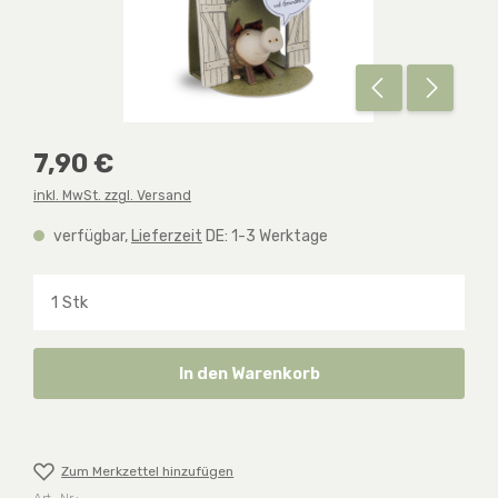
Regulärer Preis:
7,90 €
inkl. MwSt. zzgl. Versand
verfügbar,
Lieferzeit
DE: 1-3 Werktage
Produkt Anzahl: Gib den gewünschten Wert ein o
In den Warenkorb
Zum Merkzettel hinzufügen
Art.-Nr.: