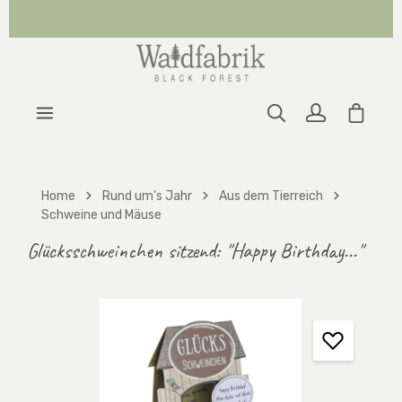
Zum Hauptinhalt springen
Warenk
Home
Rund um's Jahr
Aus dem Tierreich
Schweine und Mäuse
Glücksschweinchen sitzend: "Happy Birthday..."
Bildergalerie überspringen