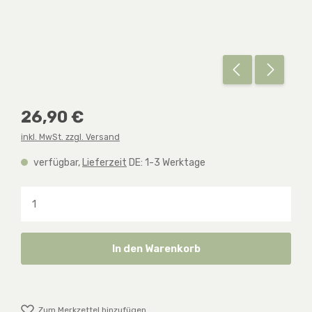
Regulärer Preis:
26,90 €
inkl. MwSt. zzgl. Versand
verfügbar,
Lieferzeit
DE: 1-3 Werktage
Produkt Anzahl: Gib den gewünschten Wert ein o
In den Warenkorb
Zum Merkzettel hinzufügen