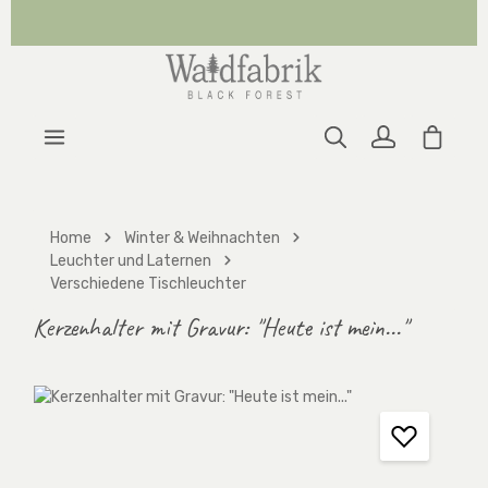
Zum Hauptinhalt springen
Warenk
Home
Winter & Weihnachten
Leuchter und Laternen
Verschiedene Tischleuchter
Kerzenhalter mit Gravur: "Heute ist mein..."
Bildergalerie überspringen