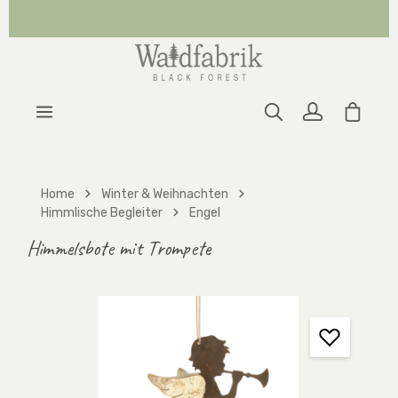
Zum Hauptinhalt springen
Warenk
Home
Winter & Weihnachten
Himmlische Begleiter
Engel
Himmelsbote mit Trompete
Bildergalerie überspringen