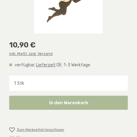
Regulärer Preis:
10,90 €
inkl. MwSt. zzgl. Versand
verfügbar,
Lieferzeit
DE: 1-3 Werktage
Produkt Anzahl: Gib den gewünschten Wert ein o
In den Warenkorb
Zum Merkzettel hinzufügen
Art.-Nr.: