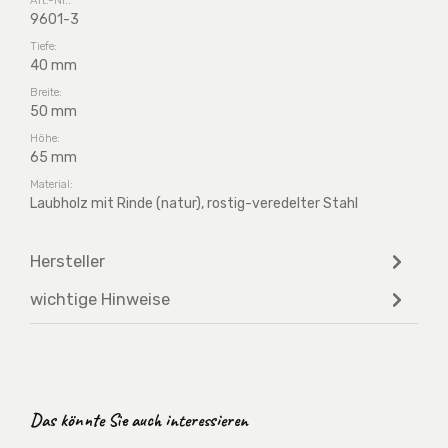
9601-3
Tiefe:
40 mm
Breite:
50 mm
Höhe:
65 mm
Material:
Laubholz mit Rinde (natur), rostig-veredelter Stahl
Hersteller
wichtige Hinweise
Produktgalerie überspringen
Das könnte Sie auch interessieren