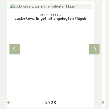
Art.-Nr. 8868-2
LuckyKeys: Engel mit angelegten Flügeln
Lu
Regulärer Preis:
v
5,90 €
v
e
e