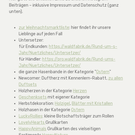
Beiträgen – inklusive Impressum und Datenschutz (ganz
unten).
zur Weihnachtsmarktliste
: hier findet ihr unsere
Lieblinge auf jeden Fall
Untersetzer:
für Endkunden:
https://waldfabrik.de/Rund-um-s-
Jahr/Nuetzliches/Untersetzer/
für Händler:
https://pro.waldfabrik.de/Rund-ums-
Jahr/Nuetzliches/Untersetzer/
die ganze Hasenbande in der Kategorie "
Ostern
"
Newcomer: Duftherz mit Kennenlern-Rabatt,
zu allen
Duftsets
Holzherzen in der Kategorie
Herzen
Geschenksets
mit eigener Kategorie
Herbstdekoration:
Holzigel
,
Blätter mit Kristallen
Holzhasen in der Kategorie
Ostern
LuckyRollies
: kleine Botschaftsträger zum Rollen
LovelyHearts
Grußkarten
HappyAnimals
Grußkarten des vielseitigen