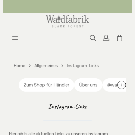
Zum Hauptinhalt springen
Warenk
Home
Allgemeines
Instagram-Links
Zum Shop für Händler
Über uns
@waldfabrik 
Instagram-Links
Hier gibts alle aktuellen Links zu unseren Instagram