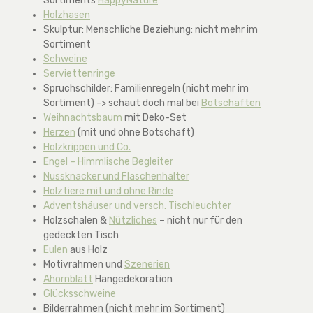
Sortiments
HappyNature
Holzhasen
Skulptur: Menschliche Beziehung: nicht mehr im
Sortiment
Schweine
Serviettenringe
Spruchschilder: Familienregeln (nicht mehr im
Sortiment) -> schaut doch mal bei
Botschaften
Weihnachtsbaum
mit Deko-Set
Herzen
(mit und ohne Botschaft)
Holzkrippen und Co.
Engel – Himmlische Begleiter
Nussknacker und Flaschenhalter
Holztiere mit und ohne Rinde
Adventshäuser und versch. Tischleuchter
Holzschalen &
Nützliches
– nicht nur für den
gedeckten Tisch
Eulen
aus Holz
Motivrahmen und
Szenerien
Ahornblatt
Hängedekoration
Glücksschweine
Bilderrahmen (nicht mehr im Sortiment)