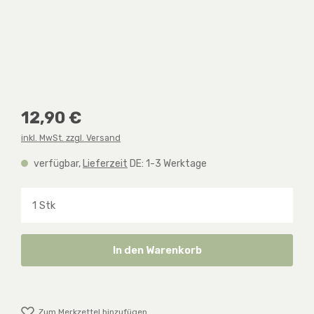
Regulärer Preis:
12,90 €
inkl. MwSt. zzgl. Versand
verfügbar,
Lieferzeit
DE: 1-3 Werktage
Produkt Anzahl: Gib den gewünschten Wert ein o
In den Warenkorb
Zum Merkzettel hinzufügen