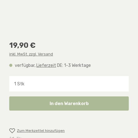
Regulärer Preis:
19,90 €
inkl. MwSt. zzgl. Versand
verfügbar,
Lieferzeit
DE: 1-3 Werktage
Produkt Anzahl: Gib den gewünschten Wert ein o
In den Warenkorb
Zum Merkzettel hinzufügen
Art.-Nr.: