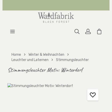
Zum Hauptinhalt springen
Warenk
Home
Winter & Weihnachten
Leuchter und Laternen
Stimmungsleuchter
Stimmungsleuchter Motiv: Winterdorf
Bildergalerie überspringen