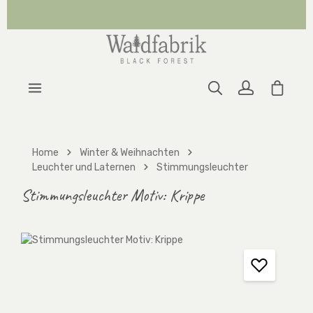
Zum Hauptinhalt springen
Warenk
Home
Winter & Weihnachten
Leuchter und Laternen
Stimmungsleuchter
Stimmungsleuchter Motiv: Krippe
Bildergalerie überspringen