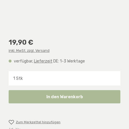
Regulärer Preis:
19,90 €
inkl. MwSt. zzgl. Versand
verfügbar,
Lieferzeit
DE: 1-3 Werktage
Produkt Anzahl: Gib den gewünschten Wert ein o
In den Warenkorb
Zum Merkzettel hinzufügen
Art.-Nr.: