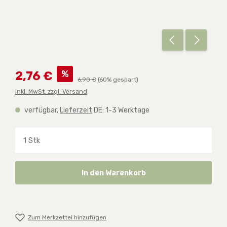
Verkaufspreis:
%
2,76 €
Regulärer Preis:
6,90 €
(60% gespart)
inkl. MwSt. zzgl. Versand
verfügbar,
Lieferzeit
DE: 1-3 Werktage
Produkt Anzahl: Gib den gewünschten Wert ein o
In den Warenkorb
Zum Merkzettel hinzufügen