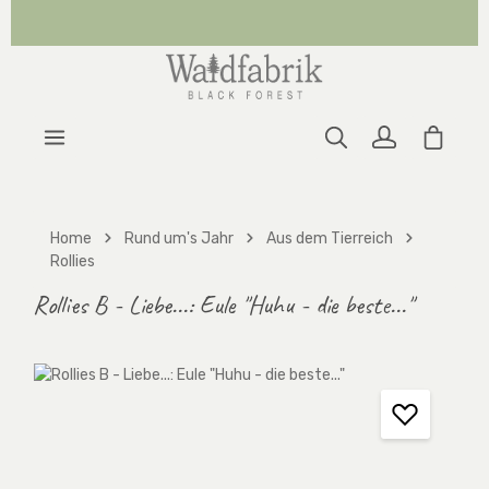
Zum Hauptinhalt springen
Warenk
Home
Rund um's Jahr
Aus dem Tierreich
Rollies
Rollies B - Liebe...: Eule "Huhu - die beste..."
Bildergalerie überspringen