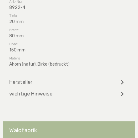
Art.-Nr.:
8922-4
Tiefe:
20 mm
Breite:
80 mm
Höhe:
150 mm
Material:
Ahorn (natur), Birke (bedruckt)
Hersteller
wichtige Hinweise
Waldfabrik