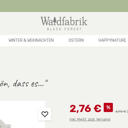
WINTER & WEIHNACHTEN
OSTERN
HAPPYNATURE
n, dass es..."
Verkaufspreis:
2,76 €
%
Regulär
6,90 €
inkl. MwSt. zzgl. Versand