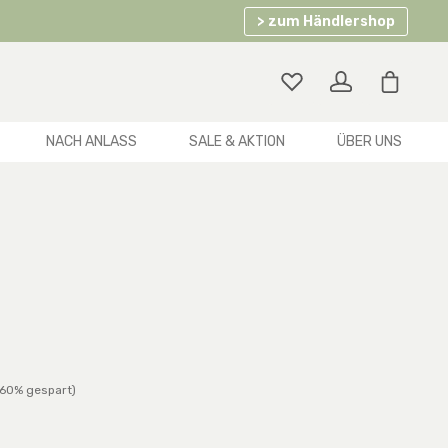
> zum Händlershop
Warenko
NACH ANLASS
SALE & AKTION
ÜBER UNS
er Preis:
(60% gespart)