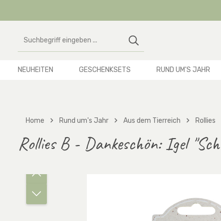
 Hauptinhalt springen
Zur Suche springen
Zur Hauptnavigation springen
NEUHEITEN
GESCHENKSETS
RUND UM'S JAHR
Home
Rund um's Jahr
Aus dem Tierreich
Rollies
Rollies B - Dankeschön: Igel "Schö
Bildergalerie überspringen