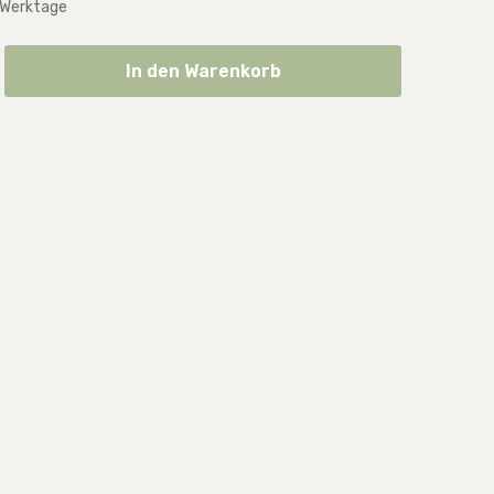
 Werktage
ib den gewünschten Wert ein oder benut
In den Warenkorb