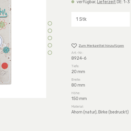
verfügbar,
Lieferzeit
DE: 1-3
Produkt Anzahl: G
Zum Merkzettel hinzufügen
Art.-Nr.:
8924-6
Tiefe:
20 mm
Breite:
80 mm
Höhe:
150 mm
Material:
Ahorn (natur), Birke (bedruckt)