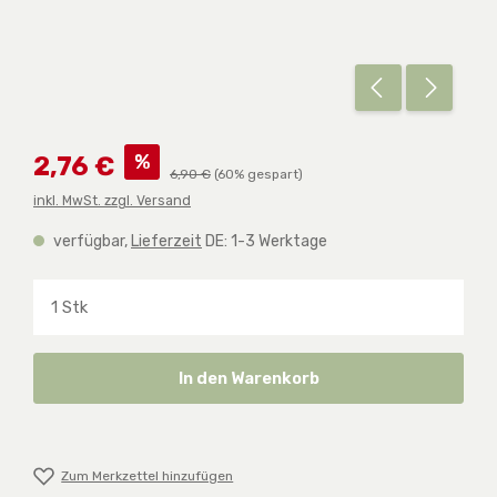
Verkaufspreis:
%
2,76 €
Regulärer Preis:
6,90 €
(60% gespart)
inkl. MwSt. zzgl. Versand
verfügbar,
Lieferzeit
DE: 1-3 Werktage
Produkt Anzahl: Gib den gewünschten Wert ein o
In den Warenkorb
Zum Merkzettel hinzufügen