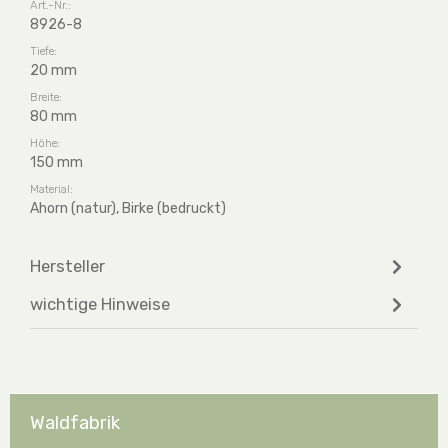
Art.-Nr.:
8926-8
Tiefe:
20 mm
Breite:
80 mm
Höhe:
150 mm
Material:
Ahorn (natur), Birke (bedruckt)
Hersteller
wichtige Hinweise
Waldfabrik