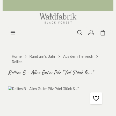
Zum Hauptinhalt springen
Warenk
Home
Rund um's Jahr
Aus dem Tierreich
Rollies
Rollies B - Alles Gute: Pilz "Viel Glück &..."
Bildergalerie überspringen