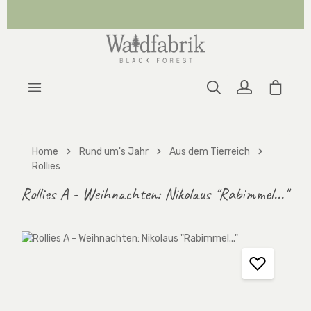
Zum Hauptinhalt springen
Warenk
Home
Rund um's Jahr
Aus dem Tierreich
Rollies
Rollies A - Weihnachten: Nikolaus "Rabimmel..."
Bildergalerie überspringen