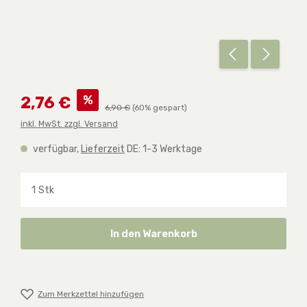
Verkaufspreis:
%
2,76 €
Regulärer Preis:
6,90 €
(60% gespart)
inkl. MwSt. zzgl. Versand
verfügbar,
Lieferzeit
DE: 1-3 Werktage
Produkt Anzahl: Gib den gewünschten Wert ein o
In den Warenkorb
Zum Merkzettel hinzufügen