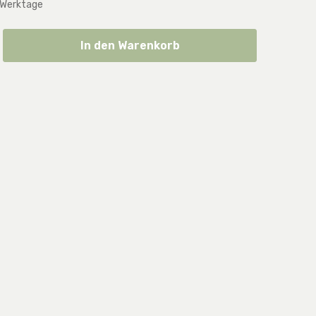
 Werktage
ib den gewünschten Wert ein oder benut
In den Warenkorb