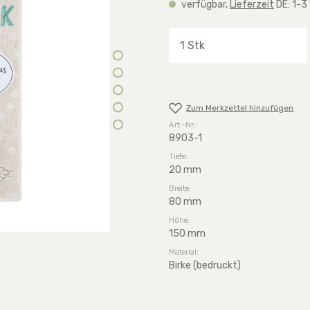
verfügbar,
Lieferzeit
DE: 1-3
Produkt Anzahl: G
Zum Merkzettel hinzufügen
Art.-Nr.:
8903-1
Tiefe:
20 mm
Breite:
80 mm
Höhe:
150 mm
Material:
Birke (bedruckt)