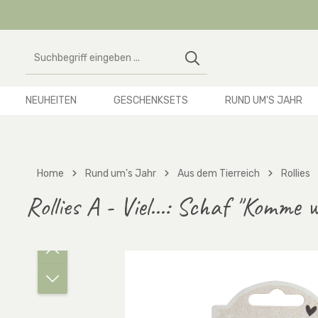
 Hauptinhalt springen
Zur Suche springen
Zur Hauptnavigation springen
NEUHEITEN
GESCHENKSETS
RUND UM'S JAHR
Home
Rund um's Jahr
Aus dem Tierreich
Rollies
Rollies A - Viel...: Schaf "Komme w
Bildergalerie überspringen