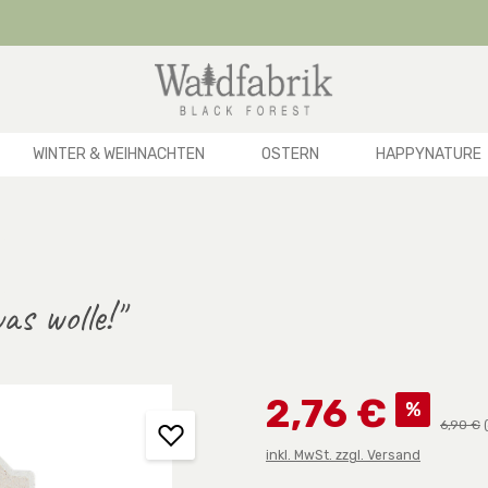
WINTER & WEIHNACHTEN
OSTERN
HAPPYNATURE
as wolle!"
Verkaufspreis:
2,76 €
%
Regulär
6,90 €
inkl. MwSt. zzgl. Versand