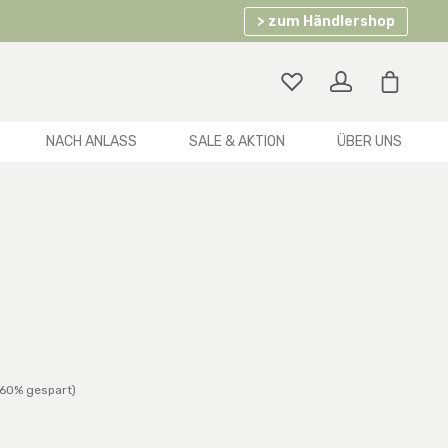
> zum Händlershop
Warenko
NACH ANLASS
SALE & AKTION
ÜBER UNS
er Preis:
(60% gespart)