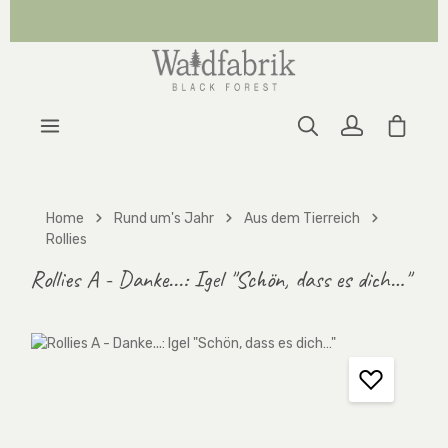
Zum Hauptinhalt springen
Warenk
Home
Rund um's Jahr
Aus dem Tierreich
Rollies
Rollies A - Danke...: Igel "Schön, dass es dich…"
Bildergalerie überspringen