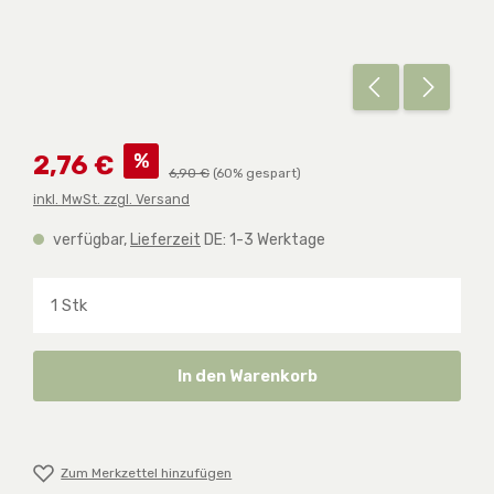
Verkaufspreis:
%
2,76 €
Regulärer Preis:
6,90 €
(60% gespart)
inkl. MwSt. zzgl. Versand
verfügbar,
Lieferzeit
DE: 1-3 Werktage
Produkt Anzahl: Gib den gewünschten Wert ein o
In den Warenkorb
Zum Merkzettel hinzufügen