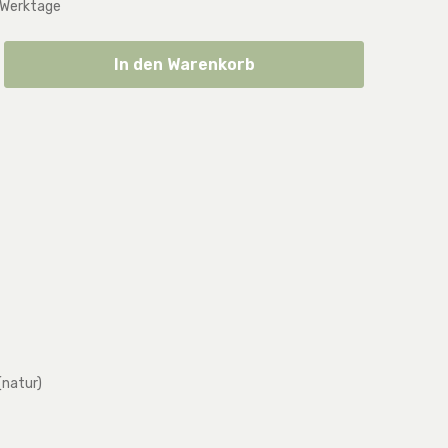
 Werktage
ib den gewünschten Wert ein oder benut
In den Warenkorb
(natur)