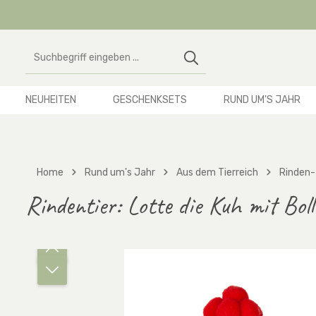
 Hauptinhalt springen
Zur Suche springen
Zur Hauptnavigation springen
NEUHEITEN
GESCHENKSETS
RUND UM'S JAHR
Home
Rund um's Jahr
Aus dem Tierreich
Rinden-
Rindentier: Lotte die Kuh mit Bol
Bildergalerie überspringen