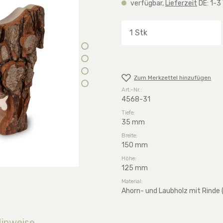
verfügbar,
Lieferzeit
DE: 1-3
Produkt Anzahl: G
Zum Merkzettel hinzufügen
Art.-Nr.:
4568-31
Tiefe:
35 mm
Breite:
150 mm
Höhe:
125 mm
Material:
Ahorn- und Laubholz mit Rinde 
Hinweise