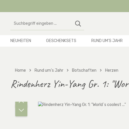
 Hauptinhalt springen
Zur Suche springen
Zur Hauptnavigation springen
NEUHEITEN
GESCHENKSETS
RUND UM'S JAHR
Home
Rund um's Jahr
Botschaften
Herzen
Rindenherz Yin-Yang Gr. 1: "World
Bildergalerie überspringen