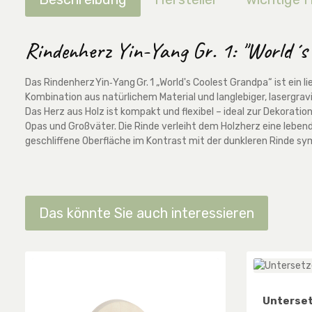
Rindenherz Yin-Yang Gr. 1: "World´s co
Das Rindenherz Yin‑Yang Gr. 1 „World's Coolest Grandpa“ ist ei
Kombination aus natürlichem Material und langlebiger, lasergrav
Das Herz aus Holz ist kompakt und flexibel – ideal zur Dekorati
Opas und Großväter. Die Rinde verleiht dem Holzherz eine lebend
geschliffene Oberfläche im Kontrast mit der dunkleren Rinde sym
Das könnte Sie auch interessieren
Produktgalerie überspringen
Unterset