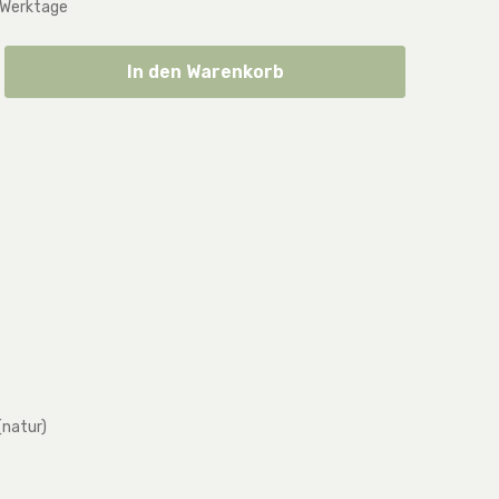
 Werktage
ib den gewünschten Wert ein oder benut
In den Warenkorb
(natur)