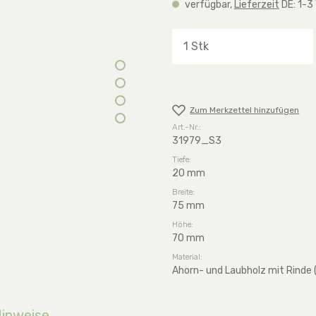
verfügbar,
Lieferzeit
DE: 1-3
Produkt Anzahl: G
Zum Merkzettel hinzufügen
Art.-Nr.:
31979_S3
Tiefe:
20 mm
Breite:
75 mm
Höhe:
70 mm
Material:
Ahorn- und Laubholz mit Rinde 
Hinweise