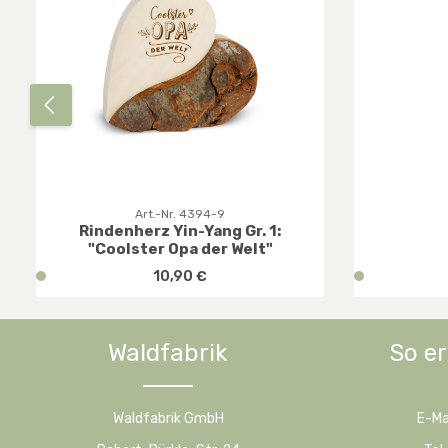
Art.-Nr. 4394-9
Rindenherz Yin-Yang Gr. 1:
"Coolster Opa der Welt"
Regulärer Preis:
v
10,90 €
v
e
e
r
r
f
f
Waldfabrik
So er
Produkt Anzahl: Gib den gewünsc
Prod
ü
ü
g
g
b
b
Waldfabrik GmbH
E-Ma
a
a
r
r