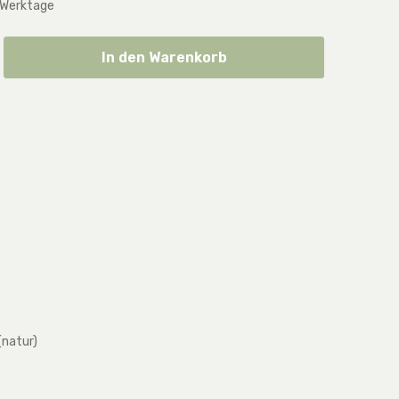
 Werktage
ib den gewünschten Wert ein oder benut
In den Warenkorb
(natur)