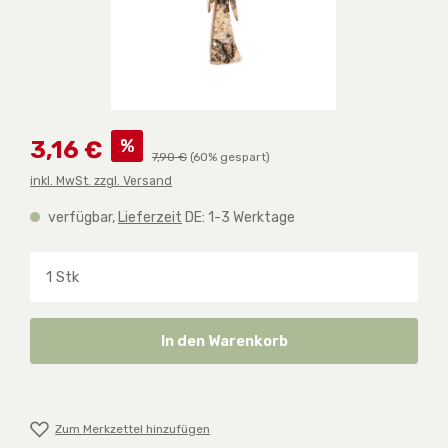
Verkaufspreis:
%
3,16 €
Regulärer Preis:
7,90 €
(60% gespart)
inkl. MwSt. zzgl. Versand
verfügbar,
Lieferzeit
DE: 1-3 Werktage
Produkt Anzahl: Gib den gewünschten Wert ein o
In den Warenkorb
Zum Merkzettel hinzufügen