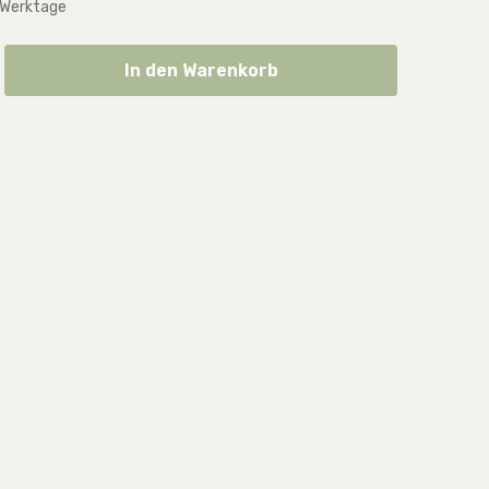
 Werktage
ib den gewünschten Wert ein oder benut
In den Warenkorb