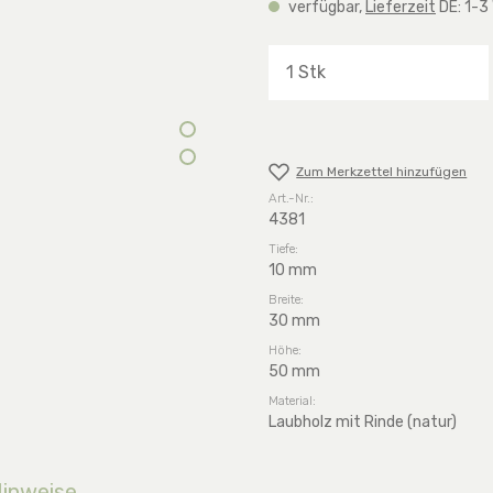
verfügbar,
Lieferzeit
DE: 1-3
Produkt Anzahl: G
Zum Merkzettel hinzufügen
Art.-Nr.:
4381
Tiefe:
10 mm
Breite:
30 mm
Höhe:
50 mm
Material:
Laubholz mit Rinde (natur)
Hinweise