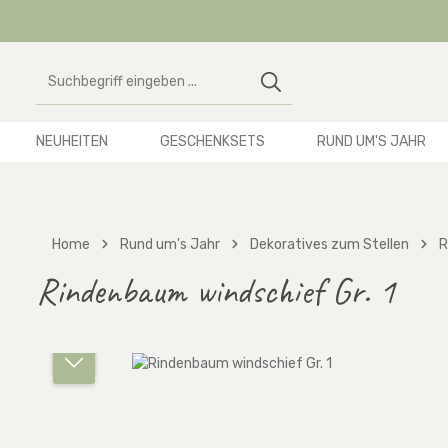
 Hauptinhalt springen
Zur Suche springen
Zur Hauptnavigation springen
NEUHEITEN
GESCHENKSETS
RUND UM'S JAHR
Home
Rund um's Jahr
Dekoratives zum Stellen
R
Rindenbaum windschief Gr. 1
Bildergalerie überspringen