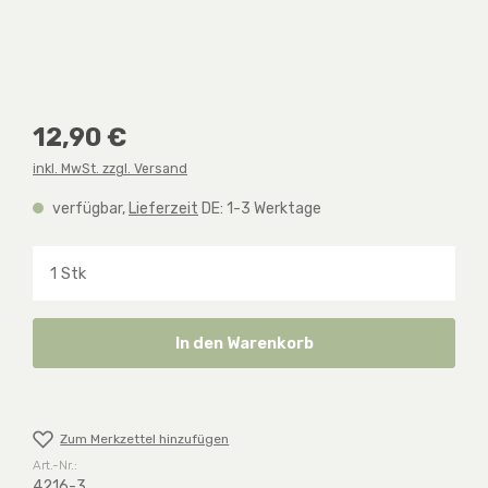
Regulärer Preis:
12,90 €
inkl. MwSt. zzgl. Versand
verfügbar,
Lieferzeit
DE: 1-3 Werktage
Produkt Anzahl: Gib den gewünschten Wert ein o
In den Warenkorb
Zum Merkzettel hinzufügen
Art.-Nr.:
4216-3