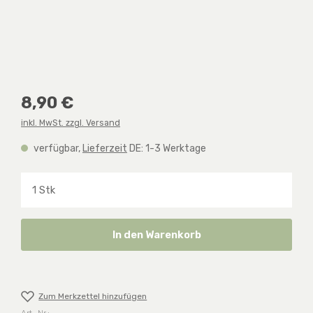
Regulärer Preis:
8,90 €
inkl. MwSt. zzgl. Versand
verfügbar,
Lieferzeit
DE: 1-3 Werktage
Produkt Anzahl: Gib den gewünschten Wert ein o
In den Warenkorb
Zum Merkzettel hinzufügen
Art.-Nr.: