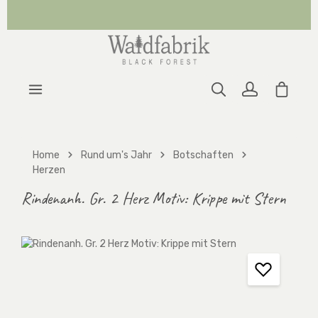
Zum Hauptinhalt springen
Warenk
Home
Rund um's Jahr
Botschaften
Herzen
Rindenanh. Gr. 2 Herz Motiv: Krippe mit Stern
Bildergalerie überspringen