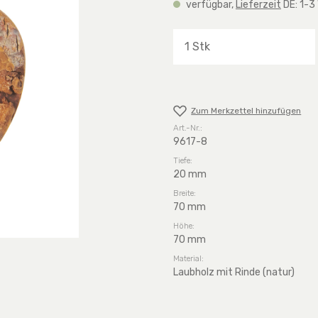
verfügbar,
Lieferzeit
DE: 1-3
Produkt Anzahl: G
Zum Merkzettel hinzufügen
Art.-Nr.:
9617-8
Tiefe:
20 mm
Breite:
70 mm
Höhe:
70 mm
Material:
Laubholz mit Rinde (natur)