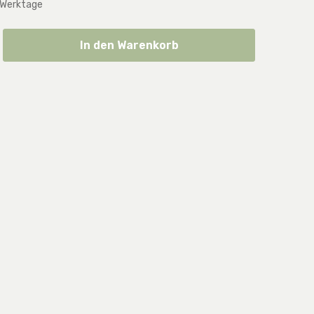
 Werktage
ib den gewünschten Wert ein oder benut
In den Warenkorb