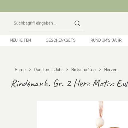
 Hauptinhalt springen
Zur Suche springen
Zur Hauptnavigation springen
NEUHEITEN
GESCHENKSETS
RUND UM'S JAHR
Home
Rund um's Jahr
Botschaften
Herzen
Rindenanh. Gr. 2 Herz Motiv: Eu
Bildergalerie überspringen